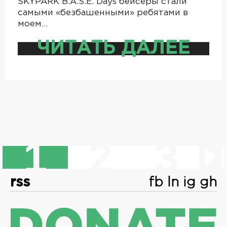
SKYPARK B.A.S.E. Days бейсеры стали
самыми «безбашенными» ребятами в
моем…
ЧИТАТЬ ДАЛЕЕ
1
2
3
rss
fb
ln
ig
gh