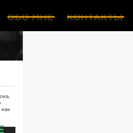
ока,
о
 как
Е