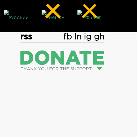
rss
fb
ln
ig
gh