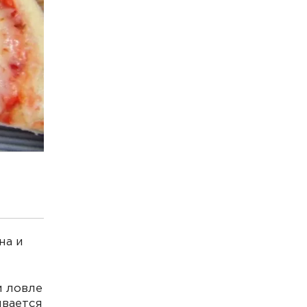
на и
и ловле
ывается