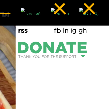
rss
fb
ln
ig
gh