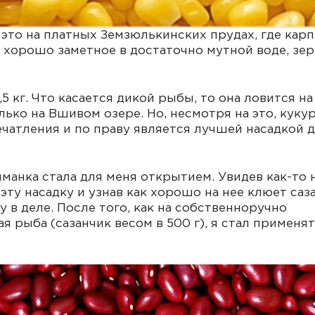
это на платных Земзюлькинских прудах, где карп
 хорошо заметное в достаточно мутной воде, зе
5 кг. Что касается дикой рыбы, то она ловится на
олько на Вшивом озере. Но, несмотря на это, куку
ечатления и по праву является лучшей насадкой 
иманка стала для меня открытием. Увидев как-то 
ту насадку и узнав как хорошо на нее клюет саза
 в деле. После того, как на собственноручно
рыба (сазанчик весом в 500 г), я стал применят