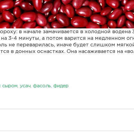
роху: в начале замачивается в холодной водена 
 на 3-4 минуты, а потом варится на медленном огн
оль не переварилась, иначе будет слишком мягкой
тся в донных оснастках. Она насаживается на «в
с сыром
,
усач
,
фасоль
,
фидер