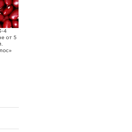
3-4
е от 5
.
олос»