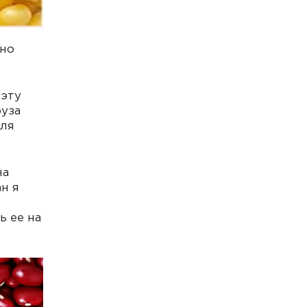
рно
 эту
руза
для
на
н я
ь ее на