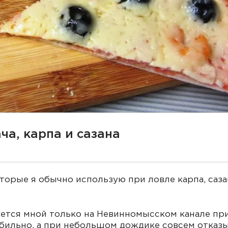
ча, карпа и сазана
оторые я обычно использую при ловле карпа, саза
уется мной только на Невинномысском канале пр
абильно, а при небольшом дождике совсем отказ