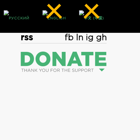
rss
fb
ln
ig
gh