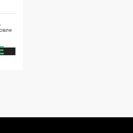
,
овле
Е