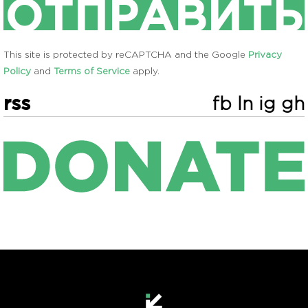
This site is protected by reCAPTCHA and the Google
Privacy
Policy
and
Terms of Service
apply.
rss
fb
ln
ig
gh