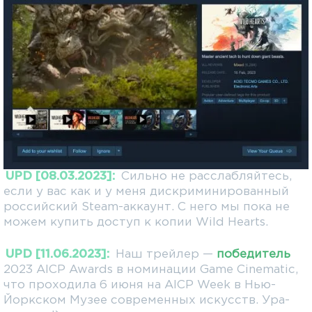
UPD [08.03.2023]:
Сильно не расслабляйтесь,
если у вас как и у меня дискриминированный
российский Steam-аккаунт. С него мы пока не
можем купить доступ к копии Wild Hearts.
UPD [11.06.2023]:
Наш трейлер —
победитель
2023 AICP Awards в номинации Game Cinematic,
что проходила 6 июня на AICP Week в Нью-
Йоркском Музее современных искусств. Ура-