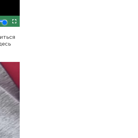
иться
десь