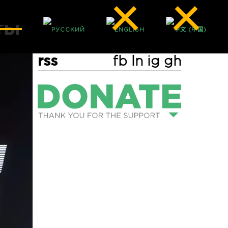
rss
fb
ln
ig
gh