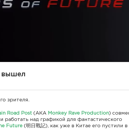
й вышел
го зрителя.
in Road Post
(AKA
Monkey Rave Production
) совме
и работать над графикой для фантастического
he Future
(明日戰記), как уже в Китае его пустили в