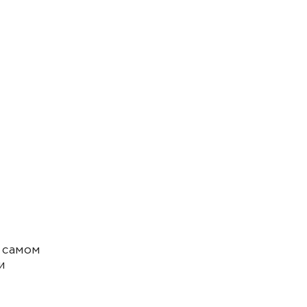
в самом
и