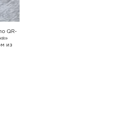
по QR-
ня»
ом из