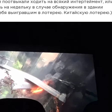
 поотвыкали ходить на всякий интертеймент, ил
ь на недельку в случае обнаружения в здании
себя выигравшим в лотерею. Китайскую лотерею.)