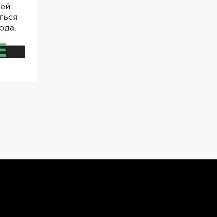
жей
ться
ода.
Е