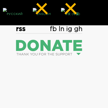
rss
fb
ln
ig
gh