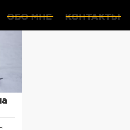
на
им