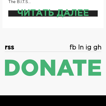
The B.I.T.S…
ЧИТАТЬ ДАЛЕЕ
rss
fb
ln
ig
gh