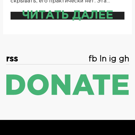
скрывать, его практически нет. Эта…
ЧИТАТЬ ДАЛЕЕ
rss
fb
ln
ig
gh