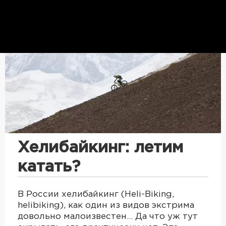
Хелибайкинг: летим
катать?
В России хелибайкинг (Heli-Biking,
helibiking), как один из видов экстрима
довольно малоизвестен… Да что уж тут