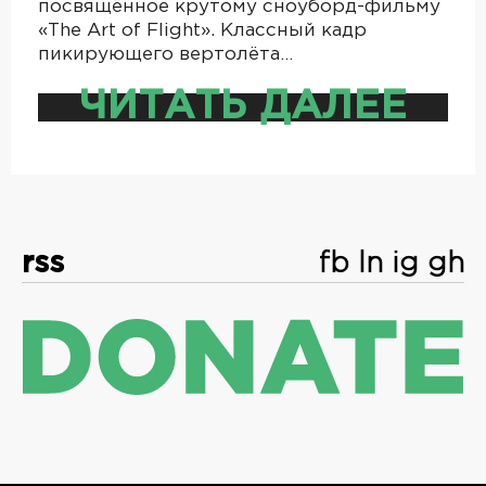
посвящённое крутому сноуборд-фильму
«The Art of Flight». Классный кадр
пикирующего вертолёта…
ЧИТАТЬ ДАЛЕЕ
rss
fb
ln
ig
gh