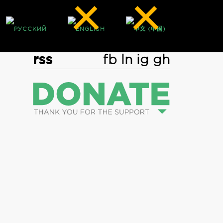
rss
fb
ln
ig
gh