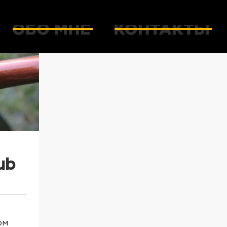
ub
ом