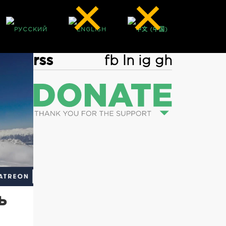
rss
fb
ln
ig
gh
ь