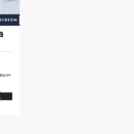
а
овым
Е