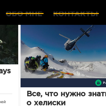
ays
Все, что нужно знат
о хелиски
оей