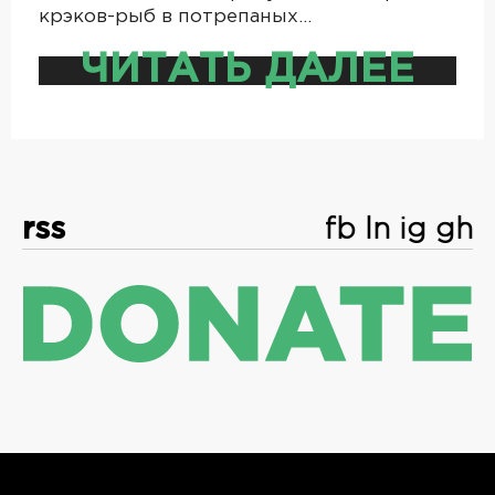
крэков-рыб в потрепаных…
ЧИТАТЬ ДАЛЕЕ
rss
fb
ln
ig
gh