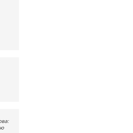
ва:
аю