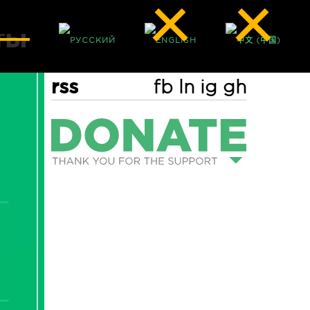
rss
fb
ln
ig
gh