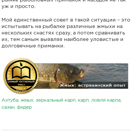
рынке рыболовных приманок и насадок не так
уж и просто.
Мой единственный совет в такой ситуации – это
испытывать на рыбалке различные жмыхи на
нескольких снастях сразу, а потом сравнивать
их, тем самым выявляя наиболее уловистые и
долговечные приманки.
Ахтуба
,
жмых
,
зеркальный карп
,
карп
,
ловля карпа
,
сазан
,
фидер