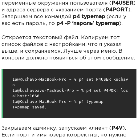
переменные окружения пользователя (
P4USER
)
и адреса сервера с указанием порта (
P4PORT
).
Завершаем все командой
p4 typemap
(если у
вас есть пароль, то
p4 -P ‘пароль’ typemap
).
Откроется текстовый файл. Копируем тот
список файлов с настройками, что я указал
выше, и сохраняемся. Лучше через меню. В
консоли должно появиться об этом сообщение.
1a@Kuchavo-MacBook-Pro ~ % p4 set P4USER=kuchav
o

1a@kuchavoavo-MacBook-Pro ~ % p4 set P4PORT=loc
alhost:1666

1a@Kuchavo-MacBook-Pro ~ % p4 typemap

Typemap saved.
Закрываем админку, запускаем клиент (
P4V
).
Если порт и имя юзера корректны, но нужно