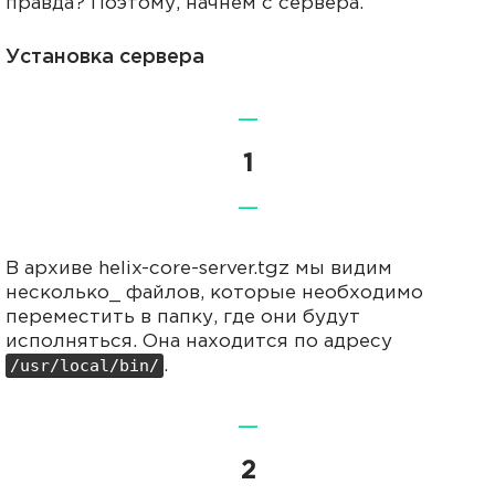
правда? Поэтому, начнем с сервера.
Установка сервера
—
1
—
В архиве helix-core-server.tgz мы видим
несколько_ файлов, которые необходимо
переместить в папку, где они будут
исполняться. Она находится по адресу
/usr/local/bin/
.
—
2