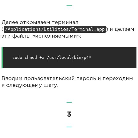
—
Далее открываем терминал
/Applications/Utilities/Terminal.app
(
) и делаем
эти файлы «исполняемыми»:
sudo chmod +x /usr/local/bin/p4*
Вводим пользовательский пароль и переходим
к следующему шагу.
—
3
—