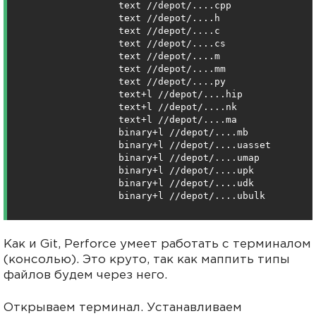
                text //depot/....cpp

                text //depot/....h

                text //depot/....c

                text //depot/....cs

                text //depot/....m

                text //depot/....mm

                text //depot/....py

text
+l //depot/....hip

text
+l //depot/....nk

text
+l //depot/....ma

binary+l //depot/....mb

                binary+l //depot/....uasset

                binary+l //depot/....umap

                binary+l //depot/....upk

                binary+l //depot/....udk

                binary+l //depot/....ubulk
Как и Git, Perforce умеет работать с терминалом
(консолью). Это круто, так как маппить типы
файлов будем через него.
Открываем терминал. Устанавливаем