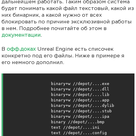
дальнейшем работать. Таким образом система
будет понимать какой файл текстовый, какой из
них бинарник, а какой нужно от всех
блокировать по причине эксклюзивной работы
в нем. Подробнее почитайте об этом в
документации
.
В
офф.доках
Unreal Engine есть списочек
конкретно под его файлы. Ниже в примере я
его немного дополнил.
                binary+w //depot/....exe

                binary+w //depot/....dll

                binary+w //depot/....lib

                binary+w //depot/....app

                binary+w //depot/....dylib

                binary+w //depot/....stub

                binary+w //depot/....ipa

                binary //depot/....bmp

                text //depot/....ini

                text //depot/....config
