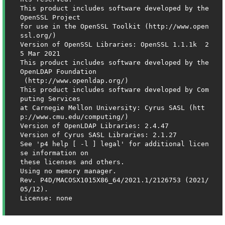
This product includes software developed by the 
OpenSSL Project

for use in the OpenSSL Toolkit (http://www.open
ssl.org/)

Version of OpenSSL Libraries: OpenSSL 1.1.1k  2
5 Mar 2021

This product includes software developed by the 
OpenLDAP Foundation

 (http://www.openldap.org/)

This product includes software developed by Com
puting Services

at Carnegie Mellon University: Cyrus SASL (htt
p://www.cmu.edu/computing/)

Version of OpenLDAP Libraries: 2.4.47

Version of Cyrus SASL Libraries: 2.1.27

See 'p4 help [ -l ] legal' for additional licen
se information on

these licenses and others.

Using no memory manager.

Rev. P4D/MACOSX1015X86_64/2021.1/2126753 (2021/
05/12).

License: none