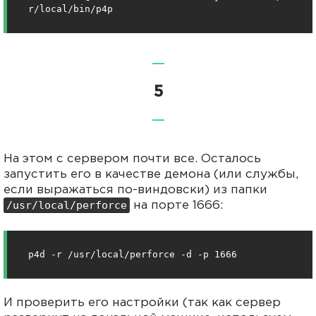
r/local/bin/p4p
—
5
—
На этом с сервером почти все. Осталось
запустить его в качестве демона (или службы,
если выражаться по-виндовски) из папки
/usr/local/perforce
на порте 1666:
p4d -r /usr/local/perforce -d -p 1666
И проверить его настройки (так как сервер