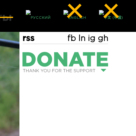
rss
fb
ln
ig
gh