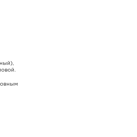
ный),
ловой.
новным