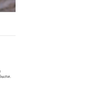
ы
были.