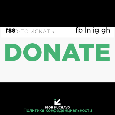
Sorry, no results were found, search again?
rss
fb
ln
ig
gh
Политика конфиденциальности